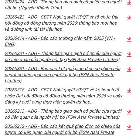
20260424 - ADG - Thông báo giao dịch cổ phiếu của người
nội bộ (Nguyễn Khánh Trình)
20260423 - ADG - CBTT Nghị quyết HĐQT vv tổ chức Đại
hội đồng cổ đông thường niên 2026; thông báo mời họp
và đường link tải tài liệu họp
20260414 - ADG - Báo cáo thường niên năm 2025 (VN -
ENG)
20260331 - ADG - Thông báo giao dịch cổ phiếu của người
có liên quan của người nội bộ (FSN Asia Private Limited)
20260331 - ADG - Báo cáo kết quả giao dịch cổ phiếu của
người có liên quan của người nội bộ (FSN Asia Private
Limited)
20260318 - ADG - CBTT Nghị quyết HĐQT về kế hoạch tổ
chức Đại hội đồng cổ đông thường niên năm 2026 và ngày
đăng ký cuối cùng thực hiện quyền dự họp.
20260213 - ADG - Thông báo giao dịch cổ phiếu của người
có liên quan của người nội bộ (FSN Asia Private Limited)
20260212 - ADG - Báo cáo kết quả giao dịch cổ phiếu của
người có liên quan của người nội bộ (FSN Asia Private