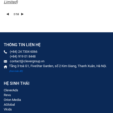
Limited)
1
/
16
THÔNG TIN LIÊN HỆ
(+84) 24 7304 6066
(+84) 919 01 8448
contact@clevergroup.vn
Tầng 3 toà G1, FiveStar Garden, số 2 Kim Giang, Thanh Xuân, Hà Nội.
(Xem bản đồ)
HỆ SINH THÁI
CleverAds
Revu
Orion Media
AGlobal
Vkids