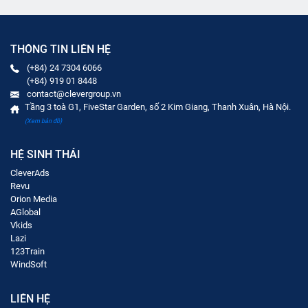
tối ưu hóa (Optimization) cho mobile app,
website. Orion Media - Cung cấp giải pháp
quảng bá, phát triển thương hiệu với các
nền tảng: Công nghệ và dữ liệu người
dùng; Sáng tạo, sản xuất và phân phối nội
THÔNG TIN LIÊN HỆ
dung.
(+84) 24 7304 6066
(+84) 919 01 8448
contact@clevergroup.vn
Tầng 3 toà G1, FiveStar Garden, số 2 Kim Giang, Thanh Xuân, Hà Nội.
(Xem bản đồ)
HỆ SINH THÁI
CleverAds
Revu
Orion Media
AGlobal
Vkids
Lazi
123Train
WindSoft
LIÊN HỆ