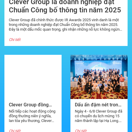
Clever Group là doanh nghiệp đạt
Chuẩn Công bố thông tin năm 2025
Clever Group đã chính thức được IR Awards 2025 vinh danh là một
trong những doanh nghiệp đạt Chuẩn Công bố thông tin năm 2025.
Đây là một dấu mốc quan trọng, ghi nhận những nỗ lực không ngừng
của chúng tôi trong việc duy trì sự minh bạch và cải thiện chất lượng
dịch vụ.
Chi tiết
Clever Group đồng
Dấu ấn đậm nét trong
hành cùng “Chạy vì
chuỗi chương trình “15
Nối tiếp các hoạt động cộng
Ngày 4 - 6/8 Clever Group đã
trái tim 2024”
năm thành lập của
đồng thường niên ý nghĩa,
có chuyến du lịch mừng 15
lan tỏa yêu thương, Clever
năm thành lập tại Hạ Long.
Clever Group”
Group đồng hành cùng sự
Đây là chuyến đi ý nghĩa
kiện “Chạy vì trái tim 2024”.
hướng đến kỷ niệm 15 năm
Chi tiết
Chi tiết