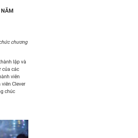
4 NĂM
 chức chương
thành lập và
r của các
hành viên
 viên Clever
ng chúc