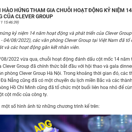
 HÀO HỨNG THAM GIA CHUỖI HOẠT ĐỘNG KỶ NIỆM 1
G CỦA CLEVER GROUP
1 15:46:39)
ừng kỷ niệm 14 năm hoạt động và phát triển của Clever Group
- 04/08/2022), các văn phòng Clever Group tại Việt Nam đã tổ
hật và các hoạt động gắn kết nhân viên.
/08/2022 vừa qua, chuỗi hoạt động đánh dấu cột mốc 14 năm 
ủa Clever Group đã chính thức bắt đầu với hội thao và gala dinne
ăn phòng Clever Group Hà Nội. Trong khoảng thời gian đó, các t
 Đà Nẵng cũng đã có một chuyến du lịch miền Bắc và các thành
òng Hồ Chí Minh cũng đã tổ chức một buổi liên hoa nhỏ để cù
t cột mốc của công ty.
i một số hình ảnh từ những chương trình kể trên: