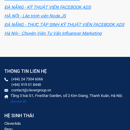
ĐÀ NẴNG - KỸ THUẬT VIÊN FACEBOOK ADS
HÀ NỘI - Lập trình viên Node.JS
ĐÀ NẴNG - THỰC TẬP SINH KỸ THUẬT VIÊN FACEBOOK ADS
Hà Nội - Chuyên Viên Tư Vấn Influencer Marketing
THÔNG TIN LIÊN HỆ
(+84) 24 7304 6066
(+84) 919 01 8448
contact@clevergroup.vn
Tầng 3 toà G1, FiveStar Garden, số 2 Kim Giang, Thanh Xuân, Hà Nội.
(Xem bản đồ)
HỆ SINH THÁI
CleverAds
Revu